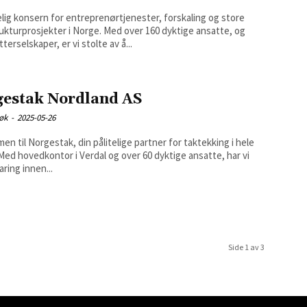
telig konsern for entreprenørtjenester, forskaling og store
rukturprosjekter i Norge. Med over 160 dyktige ansatte, og
tterselskaper, er vi stolte av å...
gestak Nordland AS
søk
-
2025-05-26
n til Norgestak, din pålitelige partner for taktekking i hele
aring innen...
Side 1 av 3