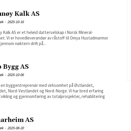
nnøy Kalk AS
søk
-
2025-10-16
 Kalk AS er et heleid datterselskap i Norsk Mineral-
et. Vi er hovedleverandør av råstoff til Omya Hustadmarmor
jennom nøktern drift på...
b Bygg AS
søk
-
2025-10-06
 en byggentreprenør med virksomhet på Østlandet,
det, Nord-Vestlandet og Nord-Norge. Vi har bred erfaring
tvikling og gjennomføring av totalprosjekter, rehablitering
arheim AS
søk
-
2025-08-20