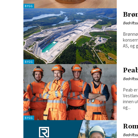
BYGG
Brø
Bedrifts
Brønnøy
konsern
AS, og g
BYGG
Pea
Bedrifts
Peab er
Vestlan
innen u
og...
BYGG
Rom
Bedrifts