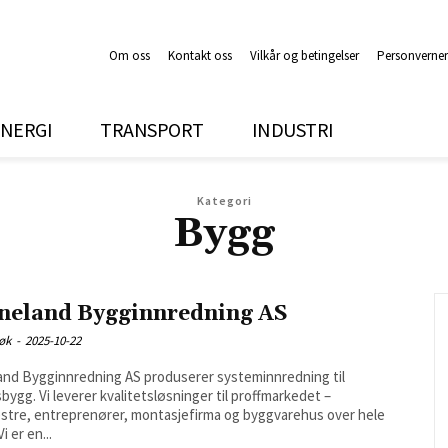
Om oss
Kontakt oss
Vilkår og betingelser
Personverner
NERGI
TRANSPORT
INDUSTRI
Kategori
Bygg
neland Bygginnredning AS
søk
-
2025-10-22
nd Bygginnredning AS produserer systeminnredning til
bygg. Vi leverer kvalitetsløsninger til proffmarkedet –
tre, entreprenører, montasjefirma og byggvarehus over hele
i er en...