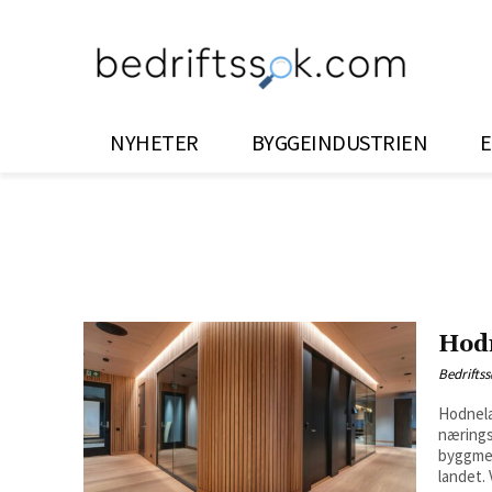
NYHETER
BYGGEINDUSTRIEN
E
Hod
Bedrifts
Hodnela
nærings
byggmes
landet. V