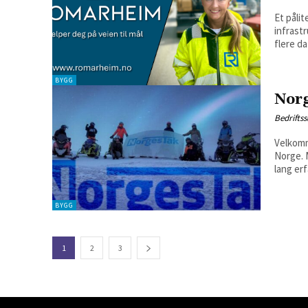
Et påli
infrast
flere da
BYGG
Nor
Bedrifts
Velkomme
Norge. Med hovedkontor i Verdal og over 60 dyktige ansatte, har vi
lang erf
BYGG
1
2
3