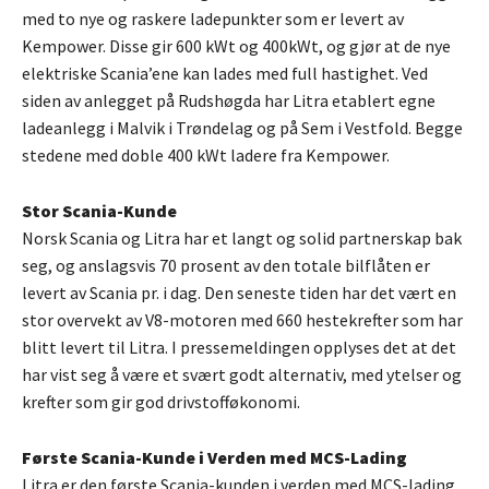
med to nye og raskere ladepunkter som er levert av
Kempower. Disse gir 600 kWt og 400kWt, og gjør at de nye
elektriske Scania’ene kan lades med full hastighet. Ved
siden av anlegget på Rudshøgda har Litra etablert egne
ladeanlegg i Malvik i Trøndelag og på Sem i Vestfold. Begge
stedene med doble 400 kWt ladere fra Kempower.
Stor Scania-Kunde
Norsk Scania og Litra har et langt og solid partnerskap bak
seg, og anslagsvis 70 prosent av den totale bilflåten er
levert av Scania pr. i dag. Den seneste tiden har det vært en
stor overvekt av V8-motoren med 660 hestekrefter som har
blitt levert til Litra. I pressemeldingen opplyses det at det
har vist seg å være et svært godt alternativ, med ytelser og
krefter som gir god drivstofføkonomi.
Første Scania-Kunde i Verden med MCS-Lading
Litra er den første Scania-kunden i verden med MCS-lading.