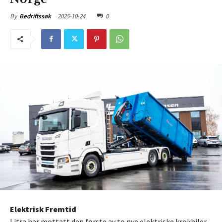
2025-10-24
0
By
Bedriftssøk
Elektrisk Fremtid
Litra har mottatt den første av to nye elektriske krokbiler