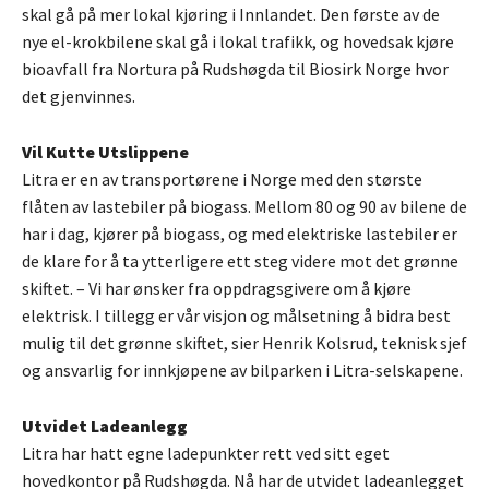
skal gå på mer lokal kjøring i Innlandet. Den første av de
nye el-krokbilene skal gå i lokal trafikk, og hovedsak kjøre
bioavfall fra Nortura på Rudshøgda til Biosirk Norge hvor
det gjenvinnes.
Vil Kutte Utslippene
Litra er en av transportørene i Norge med den største
flåten av lastebiler på biogass. Mellom 80 og 90 av bilene de
har i dag, kjører på biogass, og med elektriske lastebiler er
de klare for å ta ytterligere ett steg videre mot det grønne
skiftet. – Vi har ønsker fra oppdragsgivere om å kjøre
elektrisk. I tillegg er vår visjon og målsetning å bidra best
mulig til det grønne skiftet, sier Henrik Kolsrud, teknisk sjef
og ansvarlig for innkjøpene av bilparken i Litra-selskapene.
Utvidet Ladeanlegg
Litra har hatt egne ladepunkter rett ved sitt eget
hovedkontor på Rudshøgda. Nå har de utvidet ladeanlegget