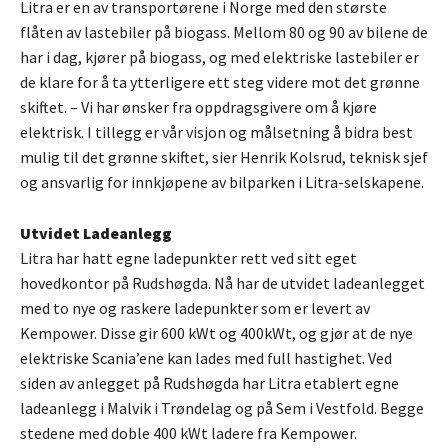
Litra er en av transportørene i Norge med den største
flåten av lastebiler på biogass. Mellom 80 og 90 av bilene de
har i dag, kjører på biogass, og med elektriske lastebiler er
de klare for å ta ytterligere ett steg videre mot det grønne
skiftet. – Vi har ønsker fra oppdragsgivere om å kjøre
elektrisk. I tillegg er vår visjon og målsetning å bidra best
mulig til det grønne skiftet, sier Henrik Kolsrud, teknisk sjef
og ansvarlig for innkjøpene av bilparken i Litra-selskapene.
Utvidet Ladeanlegg
Litra har hatt egne ladepunkter rett ved sitt eget
hovedkontor på Rudshøgda. Nå har de utvidet ladeanlegget
med to nye og raskere ladepunkter som er levert av
Kempower. Disse gir 600 kWt og 400kWt, og gjør at de nye
elektriske Scania’ene kan lades med full hastighet. Ved
siden av anlegget på Rudshøgda har Litra etablert egne
ladeanlegg i Malvik i Trøndelag og på Sem i Vestfold. Begge
stedene med doble 400 kWt ladere fra Kempower.