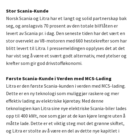
Stor Scania-Kunde
Norsk Scania og Litra har et langt og solid partnerskap bak
seg, og anslagsvis 70 prosent av den totale bilflåten er
levert av Scania pr. i dag. Den seneste tiden har det vært en
stor overvekt av V8-motoren med 660 hestekrefter som har
blitt levert til Litra. I pressemeldingen opplyses det at det
har vist seg å være et svært godt alternativ, med ytelser og
krefter som gir god drivstofføkonomi.
Første Scania-Kunde i Verden med MCS-Lading
Litra er den første Scania-kunden i verden med MCS-lading.
Dette er en ny teknologi som muliggjør raskere og mer
effektiv lading av elektriske kjøretøy. Med denne
teknologien kan Litra sine nye elektriske Scania-biler lades
opp til 400 kWt, noe som gjør at de kan kjøre lengre uten å
måtte lade. Dette er et viktig steg mot det grønne skiftet,
og Litra er stolte av å være en del av dette nye kapitlet i