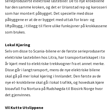
serieproduserte elektriske lastebiler. De to nye krokbilene
har den samme kroken, og det er Urianstad rep og karosseri
som har montert påbygget. Det spesielle med disse
påbyggene er at de er bygget med uttak for kran- og
liftpåbygg, i tillegg til flere ulike funksjoner på krokkassene
som brukes.
Lokal Kjøring
Selv om disse to Scania-bilene er de første serieproduserte
elektriske lastebilen hos Litra, har transportselskapet i to
år kjørt med to elektriske trekkvogner fra et annet merke.
Disse går i langtransport, mens de nye elektriske bilene
skal gå på mer lokal kjøring i Innlandet. Den første av de
nye el-krokbilene skal gå i lokal trafikk, og hovedsak kjøre
bioavfall fra Nortura på Rudshøgda til Biosirk Norge hvor
det gjenvinnes.
Vil Kutte Utslippene