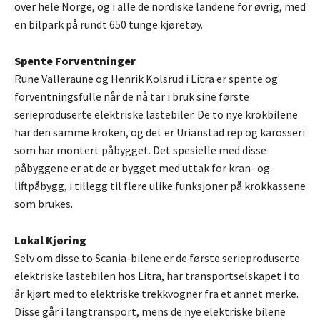
over hele Norge, og i alle de nordiske landene for øvrig, med
en bilpark på rundt 650 tunge kjøretøy.
Spente Forventninger
Rune Valleraune og Henrik Kolsrud i Litra er spente og
forventningsfulle når de nå tar i bruk sine første
serieproduserte elektriske lastebiler. De to nye krokbilene
har den samme kroken, og det er Urianstad rep og karosseri
som har montert påbygget. Det spesielle med disse
påbyggene er at de er bygget med uttak for kran- og
liftpåbygg, i tillegg til flere ulike funksjoner på krokkassene
som brukes.
Lokal Kjøring
Selv om disse to Scania-bilene er de første serieproduserte
elektriske lastebilen hos Litra, har transportselskapet i to
år kjørt med to elektriske trekkvogner fra et annet merke.
Disse går i langtransport, mens de nye elektriske bilene